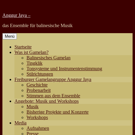
Zum
Inhalt
Anggur Jaya –
springen
das Ensemble für balinesische Musik
Menü
Startseite
Was ist Gamelan?
Balinesisches Gamelan
Tingklik
Tonsysteme und Instrumentenstimmung
Stilrichtungen
Freiburger Gamelangruppe Anggur Jaya
Geschichte
Probenarbeit
Stimmen aus dem Ensemble
Angebote: Musik und Workshops
Musik
Bisherige Projekte und Konzerte
Workshops
Media
Aufnahmen
Presse