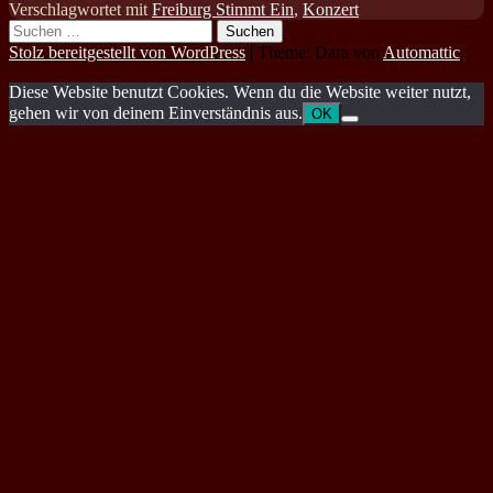
Verschlagwortet mit
Freiburg Stimmt Ein
,
Konzert
Suchen
nach:
Stolz bereitgestellt von WordPress
|
Theme: Dara von
Automattic
.
Diese Website benutzt Cookies. Wenn du die Website weiter nutzt,
gehen wir von deinem Einverständnis aus.
OK