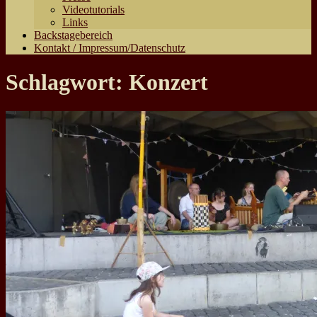
Videotutorials
Links
Backstagebereich
Kontakt / Impressum/Datenschutz
Schlagwort:
Konzert