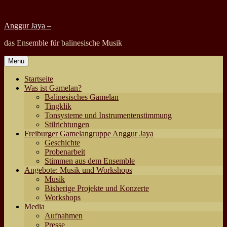
Zum
Inhalt
Anggur Jaya –
springen
das Ensemble für balinesische Musik
Menü
Startseite
Was ist Gamelan?
Balinesisches Gamelan
Tingklik
Tonsysteme und Instrumentenstimmung
Stilrichtungen
Freiburger Gamelangruppe Anggur Jaya
Geschichte
Probenarbeit
Stimmen aus dem Ensemble
Angebote: Musik und Workshops
Musik
Bisherige Projekte und Konzerte
Workshops
Media
Aufnahmen
Presse